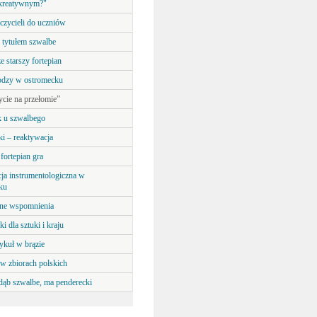
kreatywnym?"
czycieli do uczniów
 tytułem szwalbe
ze starszy fortepian
dzy w ostromecku
ycie na przełomie”
k u szwalbego
i – reaktywacja
fortepian gra
ja instrumentologiczna w
ku
ne wspomnienia
i dla sztuki i kraju
ykuł w brązie
 w zbiorach polskich
dąb szwalbe, ma penderecki