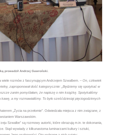
ską prowadził Andrzej Gawroński.
yła wiele rozmów z fascynującym Andrzejem Szwalbem.
– On, człowiek
zetelny, zaproponował dość kategorycznie: „Będziemy się spotykać w
jeszcze zanim pomyślałam, że napiszę o nim książkę. Spotykaliśmy
 kawę, a my rozmawialiśmy. To było sześćdziesiąt pięciogodzinnych
ohaterem „Życia na przełomie”. Odwiedzała miejsca z nim związane, z
Powstaniem Warszawskim.
eju Szwalbe” są rozmowy autorki, które obrazują m.in. te dokonania,
ce. Stąd wywiady z kilkunastoma luminarzami kultury i sztuki,
enomen Jego osobowości. Oto wybrane z nich cytaty: