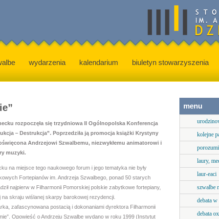
walbe
wydarzenia
kalendarium
biuletyn stowarzyszenia
menu
ie”
urodzino
ecku rozpoczęła się trzydniowa II Ogólnopolska Konferencja
kcja – Destrukcja”. Poprzedziła ją promocja książki Krystyny
kolejne p
 poświęcona Andrzejowi Szwalbemu, niezwykłemu animatorowi i
porozumi
ery muzyki.
laury, me
 na miejsce tego naukowego forum i jego tematyka nie były
laur-eaci
kowych Fortepianów im. Andrzeja Szwalbego, ponad 50 starych
szwalbe 
dził najpierw w Filharmonii Pomorskiej polskie zabytkowe fortepiany,
 na skraju wiślanej skarpy barokowej rezydencji.
debata w
rka, zafascynowana postacią i dokonaniami dyrektora Filharmonii
debata ox
omie”. Opowieść o Andrzeju Szwalbe wydano w roku 1999 (Instytut