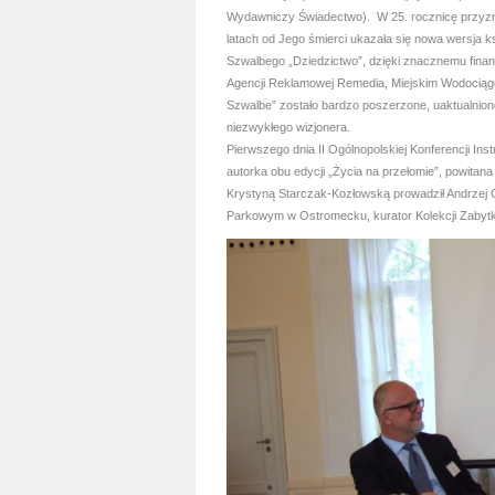
Wydawniczy Świadectwo). W 25. rocznicę przyz
latach od Jego śmierci ukazała się nowa wersja ksi
Szwalbego „Dziedzictwo”, dzięki znacznemu fina
Agencji Reklamowej Remedia, Miejskim Wodociągo
Szwalbe” zostało bardzo poszerzone, uaktualnione
niezwykłego wizjonera.
Pierwszego dnia II Ogólnopolskiej Konferencji Ins
autorka obu edycji „Życia na przełomie”, powitan
Krystyną Starczak-Kozłowską prowadził Andrzej 
Parkowym w Ostromecku, kurator Kolekcji Zabyt