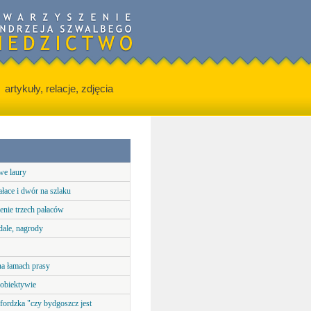
artykuły, relacje, zdjęcia
we laury
ałace i dwór na szlaku
enie trzech pałaców
dale, nagrody
na łamach prasy
 obiektywie
fordzka "czy bydgoszcz jest