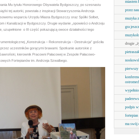
miastem 
nania Mu tytułu Honorowego Obywatela Bydgoszczy, po szesnastu
przez nau
ążki tej autorki, powstała z inspiracji Stowarzyszenia Andrzeja
nsowemu wsparciu Urzędu Miasta Bydgoszczy oraz Spółki Solbet,
muzyka z
m i Kanalizacji w Bydgoszczy. Drugie wydanie „opowieści o Andrzeju
gra jeszc
, uzupełnione o III część pokazującą owoce działalności tego
muzykolo
trumentologicznej „Konstrukcja – Rekonstrukcja – Destrukcja” gościła
drugie „ż
a przez uczestników gorącymi brawami. Spotkanie autorskie z
pietrasza
Gawroński, kierownik Pracowni Pałacowej w Zespole Pałacowo-
noskowsk
kowych Fortepianów im. Andrzeja Szwalbego.
pierwszy 
konferenc
ostromec
wypełnio
paderewsk
podpis w
fortepian
ma swój 