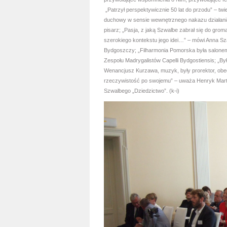
„Patrzył perspektywicznie 50 lat do przodu” – twi
duchowy w sensie wewnętrznego nakazu działania 
pisarz; „Pasja, z jaką Szwalbe zabrał się do gro
szerokiego kontekstu jego idei…” – mówi Anna S
Bydgoszczy; „Filharmonia Pomorska była salone
Zespołu Madrygalistów Capelli Bydgostiensis; „B
Wenancjusz Kurzawa, muzyk, były prorektor, obecn
rzeczywistość po swojemu” – uważa Henryk Marte
Szwalbego „Dziedzictwo”. (k-i)