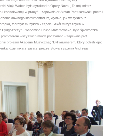
erdzi Alicja Weber, była dyrektorka Opery Nova; „To mój mistrz
i konsekwencji w pracy” – zapewnia dr Stefan Pastuszewski, poeta i
madzenia dawnego instrumentarium, wynika, jak wszystko, z
zarapka, teoretyk muzyki w Zespole Szkół Muzycznych w
m Bydgoszczy” – wspomina Halina Maternowska, była śpiewaczka
ył promotorem wszystkich moich poczynań” – zapewnia prof.
ie profesor Akademii Muzycznej; ”Był wizjonerem, który potrafi lepić
nka, dziennikarz, pisarz, prezes Stowarzyszenia Andrzeja