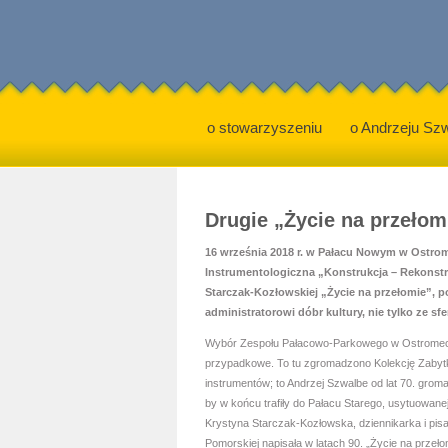
o stowarzyszeniu
o Andrzeju Sz
Drugie „Życie na przełom
16 września 2018 r. w Pałacu Nowym w Ostrom
Instrumentologiczna „Konstrukcja – Rekonstru
Starczak-Kozłowskiej „Życie na przełomie”,
administratorowi dóbr kultury, nie tylko ze sf
Wybór Zespołu Pałacowo-Parkowego w Ostromecku
przypadkowe. To tu zgromadzono Kolekcję Zabyt
instrumentów; to Andrzej Szwalbe od lat 70. groma
by w końcu trafiły do Pałacu Starego, usytuowanej
Krystyna Starczak-Kozłowska, dziennikarka i pisa
Pomorskiej napisała w latach 90. „Życie na przeł