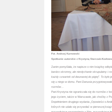
Fot. Andrzej Karnowski
Spotkanie autorskie z Krystyną Starczak-Kozłow
Zanim pomyślała, że napisze o nim książkę odb
bardzo skromny, ale niesłychanie skrupulatny i r
każdy czwartek od dwunastej do piątej”. To było 
się u niego w domu. Pani Danusia przygotowywała
rozmów…
Pani Krystyna nie ograniczała się do rozmów z b
jego życiem, także w Warszawie, jak choćby z 
Dopełnieniem drugiego wydania „Opowieści o Andrz
których nie udało się przywołać w pierwszej książ
przywołujące wspomnienia o Nim, przywołujące f