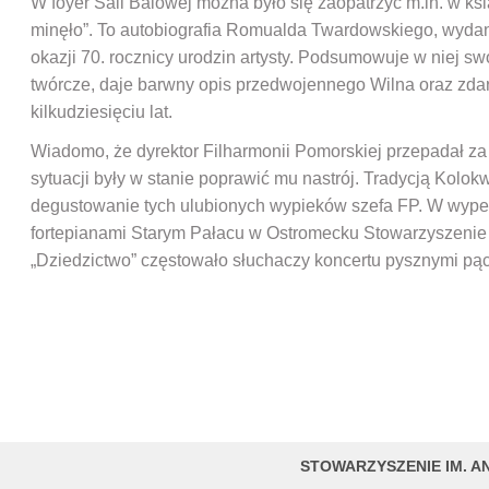
W foyer Sali Balowej można było się zaopatrzyć m.in. w ksi
minęło”. To autobiografia Romualda Twardowskiego, wydan
okazji 70. rocznicy urodzin artysty. Podsumowuje w niej s
twórcze, daje barwny opis przedwojennego Wilna oraz zdarz
kilkudziesięciu lat.
Wiadomo, że dyrektor Filharmonii Pomorskiej przepadał z
sytuacji były w stanie poprawić mu nastrój. Tradycją Kolokw
degustowanie tych ulubionych wypieków szefa FP. W wyp
fortepianami Starym Pałacu w Ostromecku Stowarzyszeni
„Dziedzictwo” częstowało słuchaczy koncertu pysznymi pą
STOWARZYSZENIE IM. A