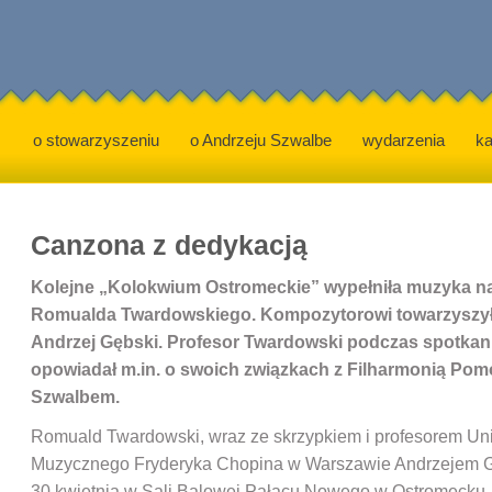
o stowarzyszeniu
o Andrzeju Szwalbe
wydarzenia
ka
Canzona z dedykacją
Kolejne „Kolokwium Ostromeckie” wypełniła muzyka na 
Romualda Twardowskiego. Kompozytorowi towarzyszył
Andrzej Gębski. Profesor Twardowski podczas spotka
opowiadał m.in. o swoich związkach z Filharmonią Pom
Szwalbem.
Romuald Twardowski, wraz ze skrzypkiem i profesorem Un
Muzycznego Fryderyka Chopina w Warszawie Andrzejem G
30 kwietnia w Sali Balowej Pałacu Nowego w Ostromecku.