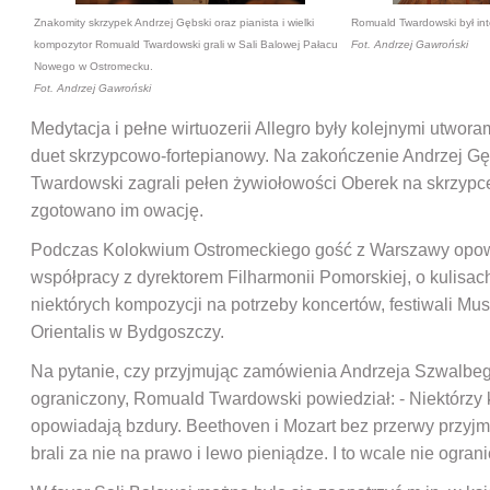
Znakomity skrzypek Andrzej Gębski oraz pianista i wielki
Romuald Twardowski był int
kompozytor Romuald Twardowski grali w Sali Balowej Pałacu
Fot. Andrzej Gawroński
Nowego w Ostromecku.
Fot. Andrzej Gawroński
Medytacja i pełne wirtuozerii Allegro były kolejnymi utwo
duet skrzypcowo-fortepianowy. Na zakończenie Andrzej Gę
Twardowski zagrali pełen żywiołowości Oberek na skrzypce 
zgotowano im owację.
Podczas Kolokwium Ostromeckiego gość z Warszawy opow
współpracy z dyrektorem Filharmonii Pomorskiej, o kulisa
niektórych kompozycji na potrzeby koncertów, festiwali Mu
Orientalis w Bydgoszczy.
Na pytanie, czy przyjmując zamówienia Andrzeja Szwalbego
ograniczony, Romuald Twardowski powiedział: - Niektórzy
opowiadają bzdury. Beethoven i Mozart bez przerwy przyj
brali za nie na prawo i lewo pieniądze. I to wcale nie ogra