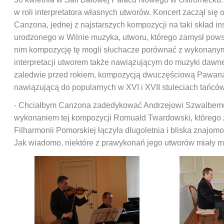
w roli interpretatora własnych utworów. Koncert zaczął się
Canzona, jednej z najstarszych kompozycji na taki skład i
urodzonego w Wilnie muzyka, utworu, którego zamysł pows
nim kompozycję tę mogli słuchacze porównać z wykonany
interpretacji utworem także nawiązującym do muzyki dawne
zaledwie przed rokiem, kompozycją dwuczęściową Pawana i
nawiązującą do popularnych w XVI i XVII stuleciach tańców
- Chciałbym Canzona zadedykować Andrzejowi Szwalbemu
wykonaniem tej kompozycji Romuald Twardowski, którego 
Filharmonii Pomorskiej łączyła długoletnia i bliska znajomo
Jak wiadomo, niektóre z prawykonań jego utworów miały m